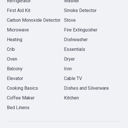
Refrigerator
Washer
First Aid Kit
Smoke Detector
Carbon Monoxide Detector
Stove
Microwave
Fire Extinguisher
Heating
Dishwasher
Crib
Essentials
Oven
Dryer
Balcony
Iron
Elevator
Cable TV
Cooking Basics
Dishes and Silverware
Coffee Maker
Kitchen
Bed Linens