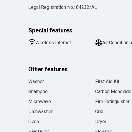
Legal Registration No.
:
84232/AL
Special features
Wireless Internet
Air Conditioni
Other features
Washer
First Aid Kit
Shampoo
Carbon Monoxide
Microwave
Fire Extinguisher
Dishwasher
Crib
Oven
Dryer
Hair Dryer
Elevator