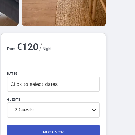
/
€
120
From
Night
DATES
Click to select dates
GUESTS
2
Guests
BOOK NOW