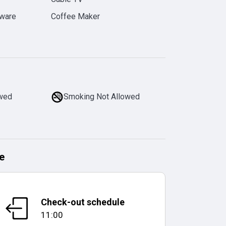
rware
Coffee Maker
owed
Smoking Not Allowed
e
Check-out schedule
11:00