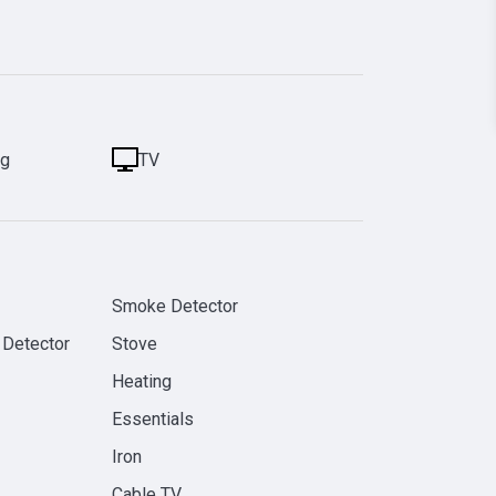
ng
TV
Smoke Detector
 Detector
Stove
Heating
Essentials
Iron
Cable TV