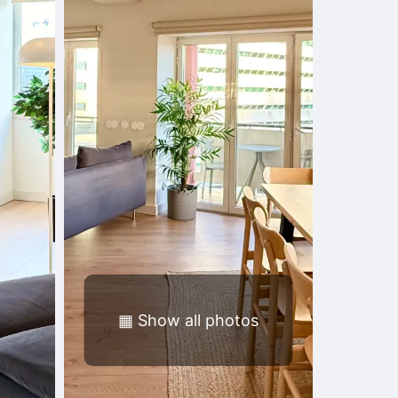
▦
Show all photos