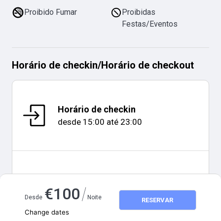
Proibido Fumar
Proibidas
Festas/Eventos
Horário de checkin
/
Horário de checkout
Horário de checkin
desde
15:00
até
23:00
Horário de checkout
/
€
100
11:00
Desde
Noite
RESERVAR
Change dates