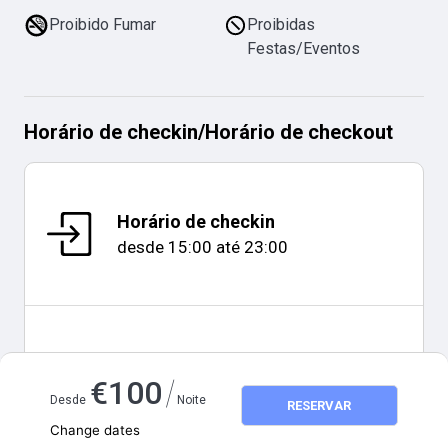
Proibido Fumar
Proibidas
Festas/Eventos
Horário de checkin
/
Horário de checkout
Horário de checkin
desde
15:00
até
23:00
Horário de checkout
/
€
100
11:00
Desde
Noite
RESERVAR
Change dates