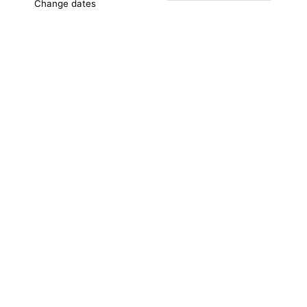
Change dates
Adults
2
Children
0
agosto 2026
SEG
TER
QUA
QUI
SEX
SÁB
DOM
1
2
3
4
5
6
7
8
9
10
11
12
13
14
15
16
17
18
19
20
21
22
23
24
25
26
27
28
29
30
31