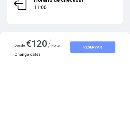
11:00
/
€
120
Mapa e distâncias
Desde
Noite
RESERVAR
Change dates
Adults
2
Children
0
agosto 2026
SEG
TER
QUA
QUI
SEX
SÁB
DOM
1
2
3
4
5
6
7
8
9