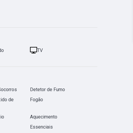
do
TV
Socorros
Detetor de Fumo
ido de
Fogão
io
Aquecimento
Essenciais