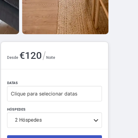
/
€
120
Desde
Noite
DATAS
Clique para selecionar datas
HÓSPEDES
2
Hóspedes