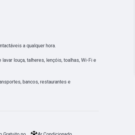
actáveis a qualquer hora.

var louça, talheres, lençóis, toalhas, Wi-Fi e 
ansportes, bancos, restaurantes e
 Gratuito no
Ar Condicionado