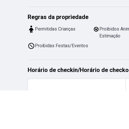
Regras da propriedade
Permitidas Crianças
Proibidos Ani
Estimação
Proibidas Festas/Eventos
Horário de checkin
/
Horário de checko
Horário de checkin
desde
15:00
até
23:00