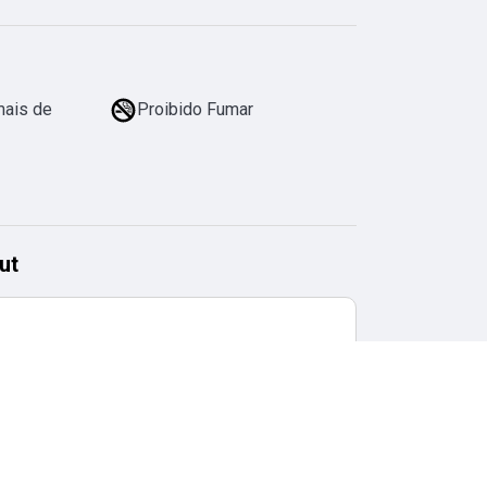
mais de
Proibido Fumar
ut
Horário de checkout
11:00