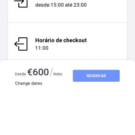
desde
15:00
até
23:00
Horário de checkout
11:00
/
€
600
Desde
Noite
RESERVAR
Change dates
Mapa e distâncias
Adults
2
Children
0
August 2026
SU
MO
TU
WE
TH
FR
SA