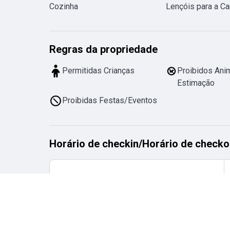
Cozinha
Lençóis para a C
Regras da propriedade
Permitidas Crianças
Proibidos Ani
Estimação
Proibidas Festas/Eventos
Horário de checkin
/
Horário de checko
Horário de checkin
desde
15:00
até
23:00