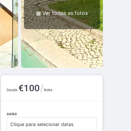
▦
Ver todas as fotos
/
€
100
Desde
Noite
DATAS
Clique para selecionar datas