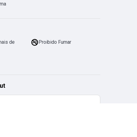
ama
mais de
Proibido Fumar
ut
Horário de checkout
11:00