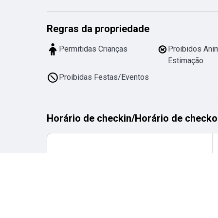
Regras da propriedade
Permitidas Crianças
Proibidos Ani
Estimação
Proibidas Festas/Eventos
Horário de checkin
/
Horário de checko
Horário de checkin
desde
15:00
até
23:00