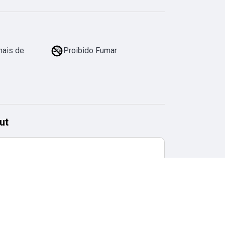
mais de
Proibido Fumar
ut
Horário de checkout
11:00