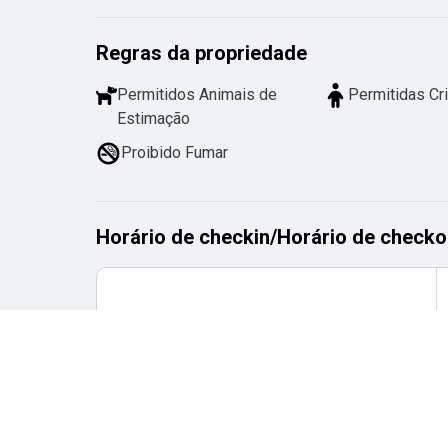
Regras da propriedade
Permitidos Animais de
Permitidas Cr
Estimação
Proibido Fumar
Horário de checkin
/
Horário de checko
Horário de checkin
desde
16:00
até
02:00