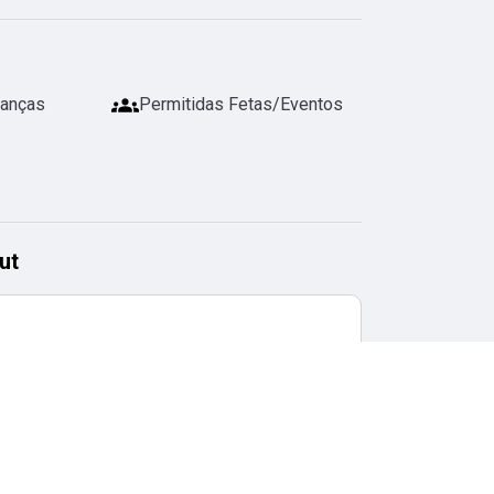
ianças
Permitidas Fetas/Eventos
ut
Horário de checkout
11:00