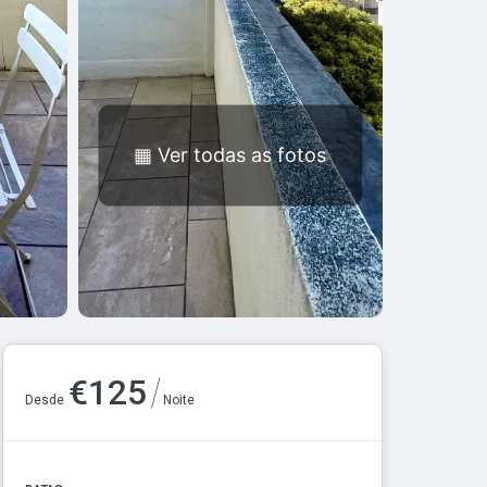
▦
Ver todas as fotos
/
€
125
Desde
Noite